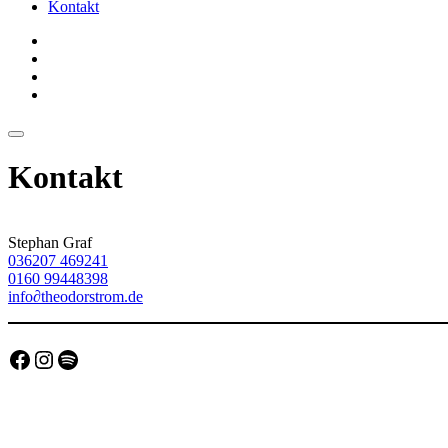
Kontakt
Kontakt
Stephan Graf
036207 469241
0160 99448398
info
∂
theodorstrom.de
Facebook
Instagram
Spotify