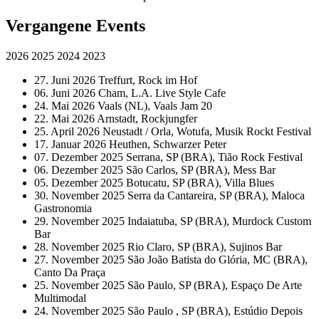
Vergangene Events
2026
2025
2024
2023
27. Juni 2026
Treffurt, Rock im Hof
06. Juni 2026
Cham, L.A. Live Style Cafe
24. Mai 2026
Vaals (NL), Vaals Jam 20
22. Mai 2026
Arnstadt, Rockjungfer
25. April 2026
Neustadt / Orla, Wotufa, Musik Rockt Festival
17. Januar 2026
Heuthen, Schwarzer Peter
07. Dezember 2025
Serrana, SP (BRA), Tião Rock Festival
06. Dezember 2025
São Carlos, SP (BRA), Mess Bar
05. Dezember 2025
Botucatu, SP (BRA), Villa Blues
30. November 2025
Serra da Cantareira, SP (BRA), Maloca
Gastronomia
29. November 2025
Indaiatuba, SP (BRA), Murdock Custom
Bar
28. November 2025
Rio Claro, SP (BRA), Sujinos Bar
27. November 2025
São João Batista do Glória, MC (BRA),
Canto Da Praça
25. November 2025
São Paulo, SP (BRA), Espaço De Arte
Multimodal
24. November 2025
São Paulo , SP (BRA), Estúdio Depois